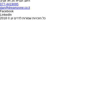
רחוב הברזל 34 תל אביב
077-4419095
dan@dreamzone.co.il
Facebook
LinkedIn
כל הזכיויות שמורות לדרים זון © 2018